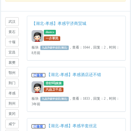
武汉
【湖北-孝感】孝感宇济商贸城
黄石
dustcs
一介草民
十堰
板块:
，查看：1044，回复：2，时间：
九品升级毕业区(湖北)
宜昌
8月前
襄樊
鄂州
【湖北-孝感】孝感酒店还不错
荆门
你好吗妹妹
六品卫千总
孝感
板块:
，查看：1833，回复：2，时间：
九品升级毕业区(湖北)
荆州
3年前
黄冈
咸宁
【湖北-孝感】孝感半套丝足