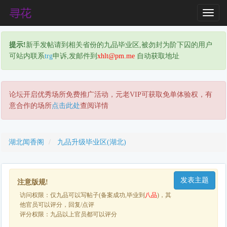
T
o
g
提示!
新手发帖请到相关省份的九品毕业区,被勿封为阶下囚的用户
g
可站内联系
trg
申诉,发邮件到
xhlt@pm.me
自动获取地址
l
e
N
a
论坛开启优秀场所免费推广活动，元老VIP可获取免单体验权，有
v
意合作的场所
点击此处
查阅详情
i
g
a
湖北闻香阁
九品升级毕业区(湖北)
t
i
o
发表主题
n
注意版规!
访问权限：仅九品可以写帖子(备案成功,毕业到
八品
)，其
他官员可以评分，回复/点评
评分权限：九品以上官员都可以评分