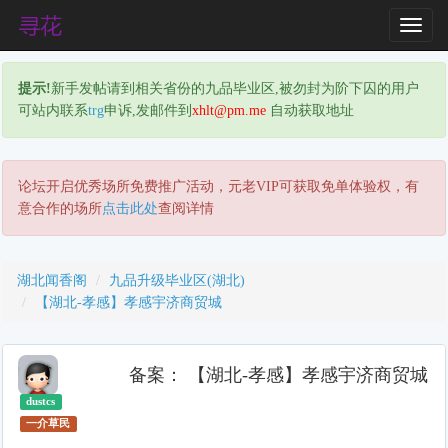
T
o
g
提示!
新手发帖请到相关省份的九品毕业区,被勿封为阶下囚的用户
g
可站内联系
trg
申诉,发邮件到
xhlt@pm.me
自动获取地址
l
e
N
a
论坛开启优秀场所免费推广活动，元老VIP可获取免单体验权，有
v
意合作的场所
点击此处
查阅详情
i
g
a
湖北闻香阁
九品升级毕业区(湖北)
t
【湖北-孝感】孝感宇济商贸城
i
o
n
备案： 【湖北-孝感】孝感宇济商贸城
dustcs
一介草民