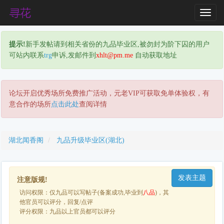
T
o
g
提示!
新手发帖请到相关省份的九品毕业区,被勿封为阶下囚的用户
g
可站内联系
trg
申诉,发邮件到
xhlt@pm.me
自动获取地址
l
e
N
a
论坛开启优秀场所免费推广活动，元老VIP可获取免单体验权，有
v
意合作的场所
点击此处
查阅详情
i
g
a
湖北闻香阁
九品升级毕业区(湖北)
t
i
o
发表主题
n
注意版规!
访问权限：仅九品可以写帖子(备案成功,毕业到
八品
)，其
他官员可以评分，回复/点评
评分权限：九品以上官员都可以评分