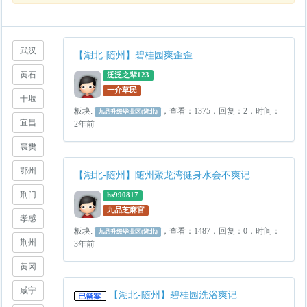
武汉
【湖北-随州】碧桂园爽歪歪
黄石
泛泛之辈123
一介草民
十堰
板块:
，查看：1375，回复：2，时间：
九品升级毕业区(湖北)
宜昌
2年前
襄樊
鄂州
【湖北-随州】随州聚龙湾健身水会不爽记
荆门
hs990817
九品芝麻官
孝感
板块:
，查看：1487，回复：0，时间：
九品升级毕业区(湖北)
荆州
3年前
黄冈
咸宁
【湖北-随州】碧桂园洗浴爽记