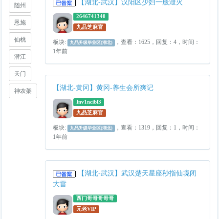
【湖北-武汉】汉阳区少妇一般泄火
随州
2646741340
恩施
九品芝麻官
仙桃
板块:
，查看：1625，回复：4，时间：
九品升级毕业区(湖北)
1年前
潜江
天门
【湖北-黄冈】黄冈-养生会所爽记
神农架
Inv1ncibl3
九品芝麻官
板块:
，查看：1319，回复：1，时间：
九品升级毕业区(湖北)
1年前
【湖北-武汉】武汉楚天星座秒指仙境闭
大雷
西门哥哥哥哥哥
元老VIP