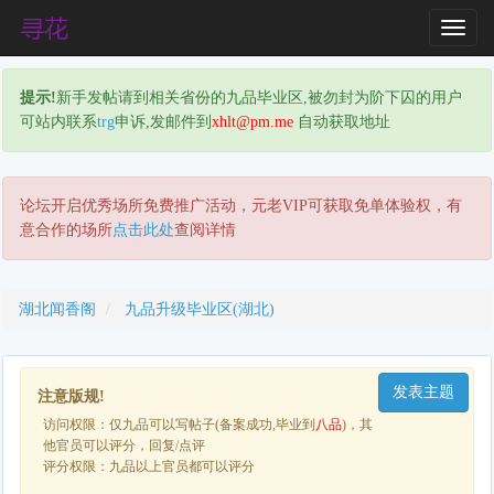
T
o
g
提示!
新手发帖请到相关省份的九品毕业区,被勿封为阶下囚的用户
g
可站内联系
trg
申诉,发邮件到
xhlt@pm.me
自动获取地址
l
e
N
a
论坛开启优秀场所免费推广活动，元老VIP可获取免单体验权，有
v
意合作的场所
点击此处
查阅详情
i
g
a
湖北闻香阁
九品升级毕业区(湖北)
t
i
o
发表主题
n
注意版规!
访问权限：仅九品可以写帖子(备案成功,毕业到
八品
)，其
他官员可以评分，回复/点评
评分权限：九品以上官员都可以评分