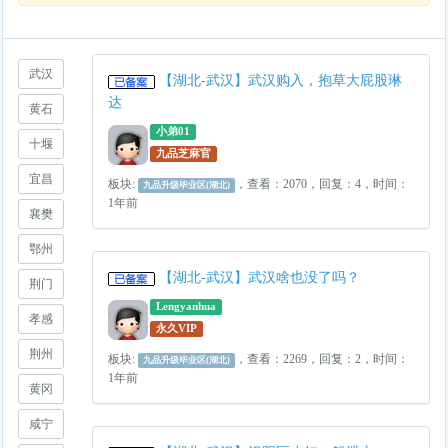
武汉
【湖北-武汉】武汉购入，抱草大屁股琳
达
黄石
小弟01
十堰
九品芝麻官
宜昌
板块:
，查看：2070，回复：4，时间：
九品升级毕业区(湖北)
1年前
襄樊
鄂州
【湖北-武汉】武汉啥也没了吗？
荆门
Lengyanhua
孝感
永久VIP
荆州
板块:
，查看：2269，回复：2，时间：
九品升级毕业区(湖北)
1年前
黄冈
咸宁