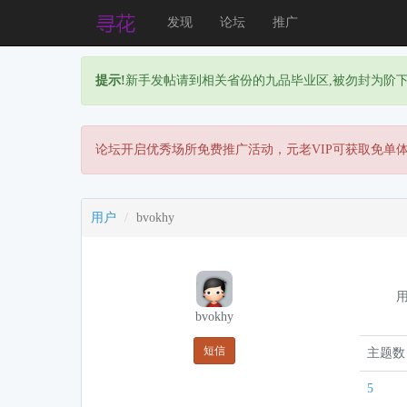
发现
论坛
推广
提示!
新手发帖请到相关省份的九品毕业区,被勿封为阶
论坛开启优秀场所免费推广活动，元老VIP可获取免单
用户
bvokhy
用
bvokhy
短信
主题数
5