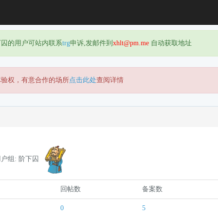
下囚的用户可站内联系
trg
申诉,发邮件到
xhlt@pm.me
自动获取地址
体验权，有意合作的场所
点击此处
查阅详情
户组: 阶下囚
回帖数
备案数
0
5