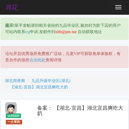
T
o
g
提示!
新手发帖请到相关省份的九品毕业区,被勿封为阶下囚的用户
g
可站内联系
trg
申诉,发邮件到
xhlt@pm.me
自动获取地址
l
e
N
a
论坛开启优秀场所免费推广活动，元老VIP可获取免单体验权，有
v
意合作的场所
点击此处
查阅详情
i
g
a
湖北闻香阁
九品升级毕业区(湖北)
t
【湖北-宜昌】湖北宜昌爽吃大奶
i
o
n
备案： 【湖北-宜昌】湖北宜昌爽吃大
奶
saddddd
一介草民