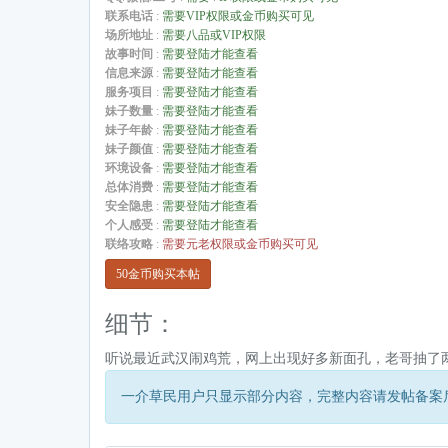
联系电话
:
需要VIP权限或金币购买可见
场所地址
:
需要八品或VIP权限
故事时间
:
需要登陆才能查看
信息来源
:
需要登陆才能查看
服务项目
:
需要登陆才能查看
妹子数量
:
需要登陆才能查看
妹子年龄
:
需要登陆才能查看
妹子颜值
:
需要登陆才能查看
环境设备
:
需要登陆才能查看
总体消费
:
需要登陆才能查看
安全隐患
:
需要登陆才能查看
个人感受
:
需要登陆才能查看
联络攻略
:
需要元老权限或金币购买可见
50金币购买本帖
细节：
听说最近武汉闹鸡荒，网上出现好多新面孔，老哥抽了两
一介草民用户只显示部分内容，完整内容请发帖备案