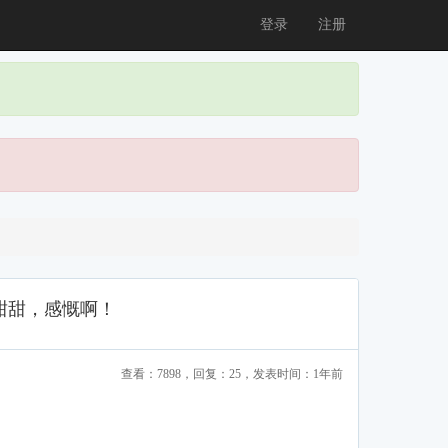
登录
注册
甜甜，感慨啊！
查看：7898，回复：25，发表时间：1年前