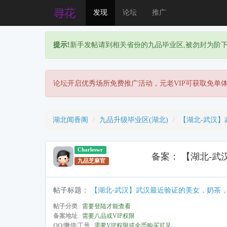
发现
论坛
推广
提示!
新手发帖请到相关省份的九品毕业区,被勿封为阶
论坛开启优秀场所免费推广活动，元老VIP可获取免单
湖北闻香阁
九品升级毕业区(湖北)
【湖北-武汉
Charleswr
备案： 【湖北-
九品芝麻官
帖子标题
：
【湖北-武汉】武汉最近验证的美女，奶茶
帖子分类
:
需要登陆才能查看
备案地址
:
需要八品或VIP权限
QQ/微信/工号
:
需要VIP权限或金币购买可见