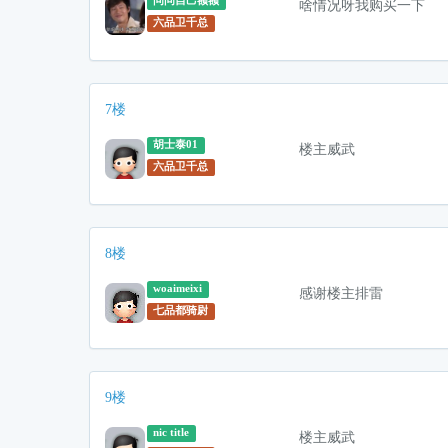
问问自己额额
啥情况呀我购买一下
六品卫千总
7楼
胡士泰01
楼主威武
六品卫千总
8楼
woaimeixi
感谢楼主排雷
七品都骑尉
9楼
nic title
楼主威武