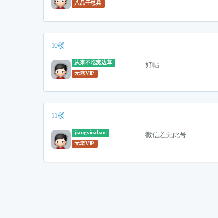
八品千总兵
10楼
从来不吃窝边草
好帖
元老VIP
11楼
jiangyinabao
微信差无此号
元老VIP