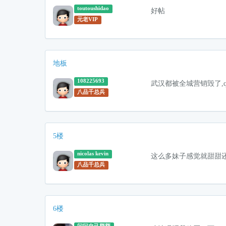
toutoushidao
好帖
元老VIP
地板
108225693
武汉都被全城营销毁了,
八品千总兵
5楼
nicolas kevin
这么多妹子感觉就甜甜
八品千总兵
6楼